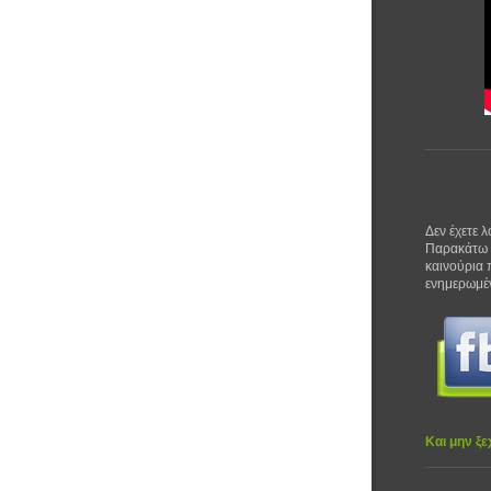
Δεν έχετε λ
Παρακάτω θ
καινούρια 
ενημερωμένε
Και μην ξε