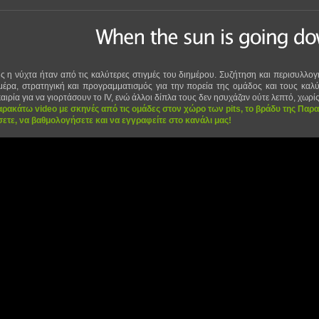
ς η νύχτα ήταν από τις καλύτερες στιγμές του διημέρου. Συζήτηση και περισυλλογή γ
έρα, στρατηγική και προγραμματισμός για την πορεία της ομάδος και τους καλ
αιρία για να γιορτάσουν το IV, ενώ άλλοι δίπλα τους δεν ησυχάζαν ούτε λεπτό, χωρί
αρακάτω video με σκηνές από τις ομάδες στον χώρο των pits, το βράδυ της Παρα
ετε, να βαθμολογήσετε και να εγγραφείτε στο κανάλι μας!