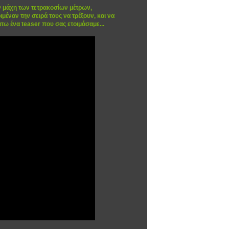
ην μάχη των τετρακοσίων μέτρων,
μέναν την σειρά τους να τρέξουν, και να
τω ένα teaser που σας ετοιμάσαμε...