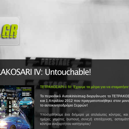
TETΡΑΚΟΣΑΡΙ © ΙV: Έχουμε τα μέτρα για να σταματήσετ
Το περιοδικό Autokinisimag διοργάνωσε το ΤΕΤΡΑΚΟΣΑ
και 1 Απριλίου 2012 που πραγματοποιήθηκε στον μον
το αυτοκινητοδρόμιο Σερρών!
Υποσχεθήκαμε ένα διήμερο με ατελείωτες κόντρες, κα
ημέρες γεμάτες burnout, συνεχή επιτάχυνση, ασταμάτ
κόντρα ανεξαρτήτου κατηγορίας!