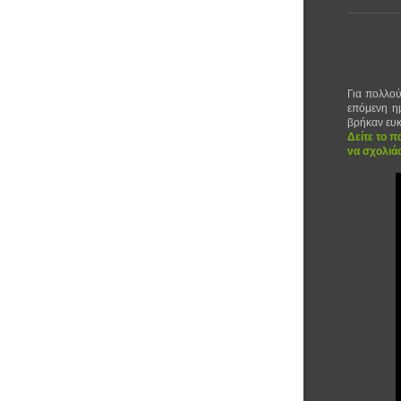
Για πολλού
επόμενη ημ
βρήκαν ευκ
Δείτε το π
να σχολιάσ