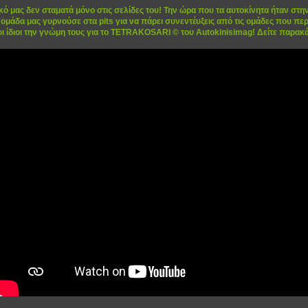
κό μας δεν σταματά μόνο στις σελίδες του! Την ώρα που τα αυτοκίνητα ήταν στ
ομάδα μας γυρνούσε στα pits για να πάρει συνεντέυξεις από τις ομάδες που περι
ι ίδιοι την γνώμη τους για το TETRAKOSARI © του Autokinisimag! Δείτε παρακά