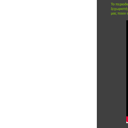
Το περιοδι
ξεχωριστή 
μας πουν ο